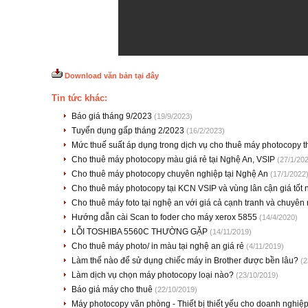
Download văn bản tại đây
Tin tức khác:
Báo giá tháng 9/2023
(19/9/2023)
Tuyển dụng gấp tháng 2/2023
(16/2/2023)
Mức thuế suất áp dụng trong dịch vụ cho thuê máy photocopy 
Cho thuê máy photocopy màu giá rẻ tại Nghệ An, VSIP
(27/1/20
Cho thuê máy photocopy chuyên nghiệp tại Nghệ An
(17/1/2022
Cho thuê máy photocopy tại KCN VSIP và vùng lân cận giá tốt 
Cho thuê máy foto tại nghệ an với giá cả cạnh tranh và chuyên 
Hướng dẫn cài Scan to foder cho máy xerox 5855
(14/4/2020)
LỖI TOSHIBA 5560C THƯỜNG GẶP
(14/11/2019)
Cho thuê máy photo/ in màu tại nghệ an giá rẻ
(4/11/2019)
Làm thế nào để sử dụng chiếc máy in Brother được bền lâu?
(2
Làm dịch vụ chọn máy photocopy loại nào?
(23/10/2019)
Báo giá máy cho thuê
(22/10/2019)
Máy photocopy văn phòng - Thiết bị thiết yếu cho doanh nghiệ