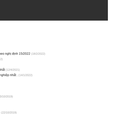
theo nghị định 15/2022
(18/2/2022)
22)
)
nhất
(12/4/2021)
nghiệp nhất .
(14/1/2022)
3/10/2019)
p
(22/10/2019)