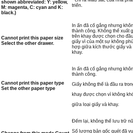
shown abbreviated: Y: yellow,
triển.
M: magenta, C: cyan and K:
black.)
In ấn đã cố gắng nhưng khô
thành công. Không thể xuất g
trên khay được chọn cho đầu
Cannot print this paper size
giấy vì của một sự không ph
Select the other drawer.
hợp giữa kích thước giấy và
khay.
In ấn đã cố gắng nhưng khô
thành công.
Cannot print this paper type
Giấy không thể là đầu ra tron
Set the other paper type
khay được chọn vì không kh
giữa loại giấy và khay.
Đếm lại, không thể lưu trữ n
Số lượng bản gốc quét đã v