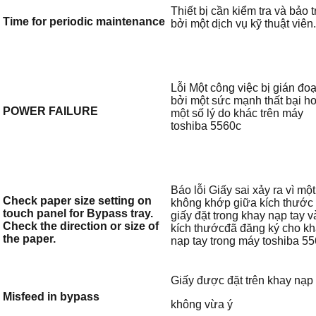
Thiết bị cần kiểm tra và bảo tr
Time for periodic maintenance
bởi một dịch vụ kỹ thuật viên.
Lỗi Một công việc bị gián đo
bởi một sức mạnh thất bại h
POWER FAILURE
một số lý do khác trên máy
toshiba 5560c
Báo lỗi Giấy sai xảy ra vì một
Check paper size setting on
không khớp giữa kích thước
touch panel for Bypass tray.
giấy đặt trong khay nạp tay v
Check the direction or size of
kích thướcđã đăng ký cho k
the paper.
nạp tay trong máy toshiba 5
Giấy được đặt trên khay nạp 
Misfeed in bypass
không vừa ý