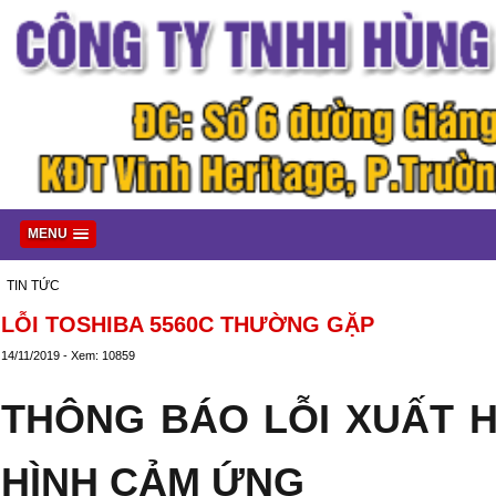
MENU
TIN TỨC
LỖI TOSHIBA 5560C THƯỜNG GẶP
14/11/2019 - Xem: 10859
THÔNG BÁO LỖI XUẤT 
HÌNH CẢM ỨNG