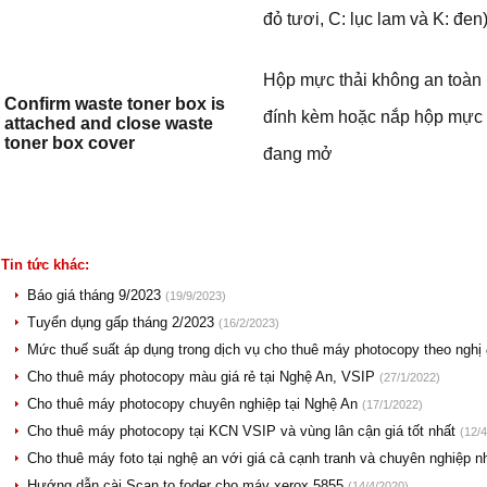
đỏ tươi, C: lục lam và K: đen
Hộp mực thải không an toàn
Confirm waste toner box is
đính kèm hoặc nắp hộp mực 
attached and close waste
toner box cover
đang mở
Tin tức khác:
Báo giá tháng 9/2023
(19/9/2023)
Tuyển dụng gấp tháng 2/2023
(16/2/2023)
Mức thuế suất áp dụng trong dịch vụ cho thuê máy photocopy theo nghị
Cho thuê máy photocopy màu giá rẻ tại Nghệ An, VSIP
(27/1/2022)
Cho thuê máy photocopy chuyên nghiệp tại Nghệ An
(17/1/2022)
Cho thuê máy photocopy tại KCN VSIP và vùng lân cận giá tốt nhất
(12/
Cho thuê máy foto tại nghệ an với giá cả cạnh tranh và chuyên nghiệp n
Hướng dẫn cài Scan to foder cho máy xerox 5855
(14/4/2020)