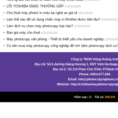
LỖI TOSHIBA 5560C THƯỜNG GẶP
(14/11/2019)
Cho thuê máy photo/ in màu tại nghệ an giá rẻ
(4/11/2019)
Làm thế nào để sử dụng chiếc máy in Brother được bền lâu?
(23/10/2019)
Làm dịch vụ chọn máy photocopy loại nào?
(23/10/2019)
Báo giá máy cho thuê
(22/10/2019)
Máy photocopy văn phòng - Thiết bị thiết yếu cho doanh nghiệp
(22/10/20
Có nên mua máy photocopy công nghiệp để mở tiệm photocopy dịch vụ
Công ty TNHH Hùng Hoàng An
Địa chỉ: Số 6 đường Giáng Hương 1, KĐT Vinh Heritage
Địa chỉ 2: Số 114 Phan Chu Trình, P.Thành 
Phone: 0904.677.868
Email:
info@photocopynghean.c
Website: http://chothuemayphotocopyn
|
Hôm nay:
10
Tất cả:
268,939