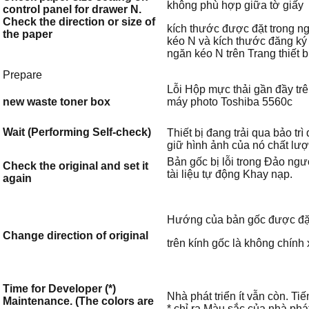
không phù hợp giữa tờ giấy
control panel for drawer N.
Check the direction or size of
kích thước được đặt trong n
the paper
kéo N và kích thước đăng ký
ngăn kéo N trên Trang thiết b
Prepare
Lỗi Hộp mực thải gần đầy tr
máy photo Toshiba 5560c
new waste toner box
Wait (Performing Self-check)
Thiết bị đang trải qua bảo trì
giữ hình ảnh của nó chất lượ
Bản gốc bị lỗi trong Đảo ng
Check the original and set it
tài liệu tự động Khay nạp.
again
Hướng của bản gốc được đặ
Change direction of original
trên kính gốc là không chính 
Time for Developer (*)
Nhà phát triển ít vẫn còn. Tiế
Maintenance. (The colors are
* chỉ ra Màu sắc của nhà phá