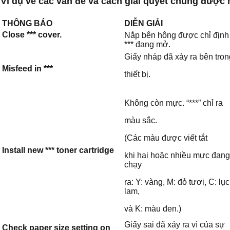
Ví dụ về các vấn đề và cách giải quyết chúng được 
THÔNG BÁO
DIỄN GIẢI
Close *** cover.
Nắp bên hông được chỉ định
*** đang mở.
Giấy nháp đã xảy ra bên tron
Misfeed in ***
thiết bị.
Không còn mực. “***” chỉ ra
màu sắc.
(Các màu được viết tắt
Install new *** toner cartridge
khi hai hoặc nhiều mực đang
chạy
ra: Y: vàng, M: đỏ tươi, C: lục
lam,
và K: màu đen.)
Giấy sai đã xảy ra vì của sự
Check paper size setting on