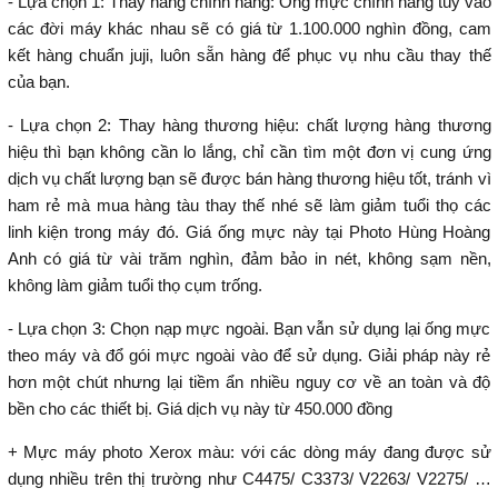
- Lựa chọn 1: Thay hàng chính hãng: Ống mực chính hãng tùy vào
các đời máy khác nhau sẽ có giá từ 1.100.000 nghìn đồng, cam
kết hàng chuẩn juji, luôn sẵn hàng để phục vụ nhu cầu thay thế
của bạn.
- Lựa chọn 2: Thay hàng thương hiệu: chất lượng hàng thương
hiệu thì bạn không cần lo lắng, chỉ cần tìm một đơn vị cung ứng
dịch vụ chất lượng bạn sẽ được bán hàng thương hiệu tốt, tránh vì
ham rẻ mà mua hàng tàu thay thế nhé sẽ làm giảm tuổi thọ các
linh kiện trong máy đó. Giá ống mực này tại Photo Hùng Hoàng
Anh có giá từ vài trăm nghìn, đảm bảo in nét, không sạm nền,
không làm giảm tuổi thọ cụm trống.
- Lựa chọn 3: Chọn nạp mực ngoài. Bạn vẫn sử dụng lại ống mực
theo máy và đổ gói mực ngoài vào để sử dụng. Giải pháp này rẻ
hơn một chút nhưng lại tiềm ẩn nhiều nguy cơ về an toàn và độ
bền cho các thiết bị. Giá dịch vụ này từ 450.000 đồng
+ Mực máy photo Xerox màu: với các dòng máy đang được sử
dụng nhiều trên thị trường như C4475/ C3373/ V2263/ V2275/ …