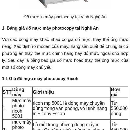
Đổ mực in máy photocopy tại Vinh Nghệ An
1, Bảng giá đổ mực máy photocopy tại Nghệ An
Với các dòng máy khác nhau có giá đổ mực, thay thế ống mực
riêng. Xác định rõ moden của máy, hãng sản xuất để chúng ta có
phương án thay thế mực chính hãng hay đổ mực ngoài cho hợp
lý. Sau đây là bảng báo giá đổ mực hoặc thay thế ống mực của
một số dòng máy chủ yếu:​
1.1 Giá đổ mực máy photocopy Ricoh
Dòng
Đơn
STT
Giới thiệu
máy
giá
Mực máy
ricoh mp 5001 là dòng máy chuyên
Từ
photo
1
dùng trong văn phòng, với tính năng
550.000
ricoh
in + copy +scan
đồng
5001
mực máy
Là một trong những dòng máy in
Từ
photo
2
laser đa năng, chức năng in, photo
450.000