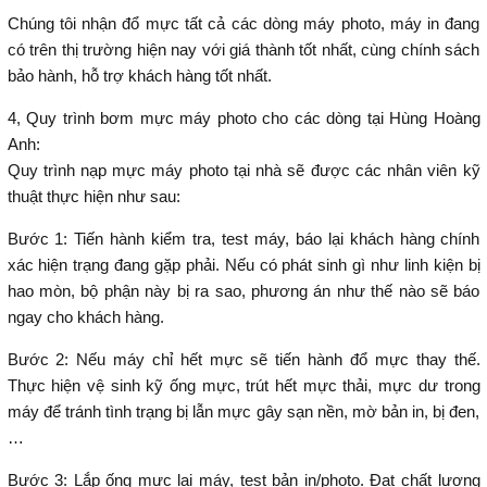
Chúng tôi nhận đổ mực tất cả các dòng máy photo, máy in đang
có trên thị trường hiện nay với giá thành tốt nhất, cùng chính sách
bảo hành, hỗ trợ khách hàng tốt nhất.
4, Quy trình bơm mực máy photo cho các dòng tại Hùng Hoàng
Anh:
Quy trình nạp mực máy photo tại nhà sẽ được các nhân viên kỹ
thuật thực hiện như sau:
Bước 1: Tiến hành kiểm tra, test máy, báo lại khách hàng chính
xác hiện trạng đang gặp phải. Nếu có phát sinh gì như linh kiện bị
hao mòn, bộ phận này bị ra sao, phương án như thế nào sẽ báo
ngay cho khách hàng.
Bước 2: Nếu máy chỉ hết mực sẽ tiến hành đổ mực thay thế.
Thực hiện vệ sinh kỹ ống mực, trút hết mực thải, mực dư trong
máy để tránh tình trạng bị lẫn mực gây sạn nền, mờ bản in, bị đen,
…
Bước 3: Lắp ống mực lại máy, test bản in/photo. Đạt chất lượng