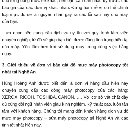
cho từng dòng mực sẽ khác, nên bạn cần cân nhắc kỹ trước các
báo giá của các đơn vị khác nhau. Đừng ham rẻ vì có thể chính
loại mực đó sẽ là nguyên nhân gây ra các lỗi sau này cho máy
của bạn.
-Lựa chọn bên cung cấp dịch vụ uy tín với quy trình làm việc
chuyên nghiệp, từ đó sẽ giúp bạn biết được đúng tình trạng hiện tại
của máy. Yên tâm hơn khi sử dụng máy trong công việc hằng
ngày.
3, Giới thiệu về đơn vị báo giá đổ mực máy photocopy tốt
nhất tại Nghệ An
Hùng Hoàng Anh được biết đến là đơn vị hàng đầu hiện nay
chuyên cung cấp các dòng máy photocopy của các hãng:
XEROX, RICOH, TOSHIBA, CANON, …, Với cơ sở vật chất đầy
đủ cùng đội ngũ nhân viên giàu kinh nghiệm, kỹ thuật cao, luôn tận
tâm với khách hàng. Chúng tôi mang đến khách hàng dịch vụ đổ
mực máy photocopy – sửa máy photocopy tại Nghệ An và các
tỉnh tốt nhất hiện nay.