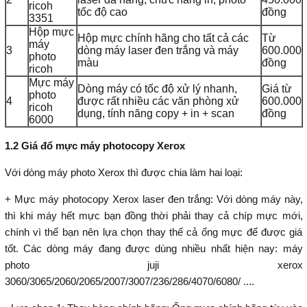
ricoh
tốc độ cao
đồng
3351
Hộp mực
Hộp mực chính hãng cho tất cả các
Từ
máy
3
dòng máy laser đen trắng và máy
600.000
photo
màu
đồng
ricoh
Mực máy
Dòng máy có tốc độ xử lý nhanh,
Giá từ
photo
4
được rất nhiều các văn phòng xử
600.000
ricoh
dụng, tính năng copy + in + scan
đồng
6000
1.2 Giá đổ mực máy photocopy Xerox
Với dòng máy photo Xerox thì được chia làm hai loại:
+ Mực máy photocopy Xerox laser đen trắng: Với dòng máy này,
thì khi máy hết mực bạn đồng thời phải thay cả chíp mực mới,
chính vì thế bạn nên lựa chọn thay thế cả ổng mực để được giá
tốt. Các dòng máy đang được dùng nhiều nhất hiện nay: máy
photo juji xerox
3060/3065/2060/2065/2007/3007/236/286/4070/6080/ ....