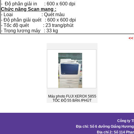
- Độ phân giải in : 600 x 600 dpi
Chức năng Scan mạng :
- Loại : Quét màu
- Độ phân giải quét : 600 x 600 dpi
- Tốc độ quét : 23 trang/phút
- Trọng lượng máy : 33 kg
<<
Máy photo FUJI XEROX 5855
TỐC ĐỘ 55 BẢN /PHÚT
Công ty 
Địa chỉ: Số 6 đường Giáng Hương 
Địa chỉ 2: Số 114 Pha