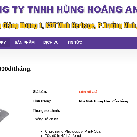
OPY
SẢN PHẨM
DỊCH VỤ
TIN TỨC
000đ/tháng.
Giá bán:
Liên hệ Giá
Tình trạng:
Mới 95% Trong kho: Còn hàng
Thông số chính:
Thông số chính
Chức năng Photocopy- Print- Scan
Tốc độ in 45 bản/phút