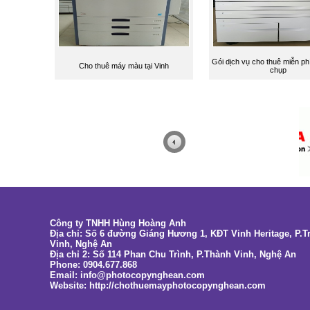
Gói dịch vụ cho thuê miễn ph
Cho thuê máy màu tại Vinh
chụp
Công ty TNHH Hùng Hoàng Anh
Địa chỉ: Số 6 đường Giáng Hương 1, KĐT Vinh Heritage, P.
Vinh, Nghệ An
Địa chỉ 2: Số 114 Phan Chu Trình, P.Thành Vinh, Nghệ An
Phone: 0904.677.868
Email:
info@photocopynghean.com
Website: http://chothuemayphotocopynghean.com