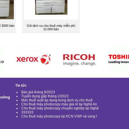
í 3000 bản
Gói dịch vụ cho thuê máy miễn phí
12.000 bản
Tin tức
Báo giá tháng 9/2023
Tuyển dụng gấp tháng 2/2023
Trường
Mức thuế suất áp dụng trong dịch vụ cho thuê
Cho thuê máy photocopy màu giá rẻ tại Nghệ An
Cho thuê máy photocopy chuyên nghiệp tại Nghệ
333333
Cho thuê máy photocopy tại KCN VSIP và vùng l