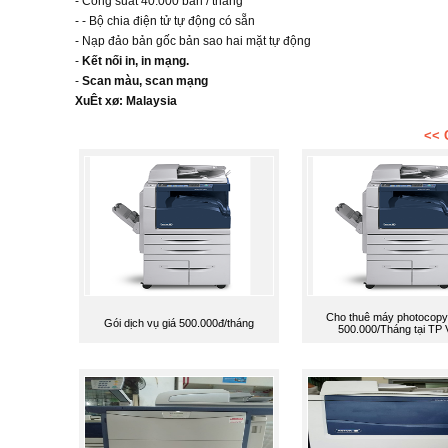
- Công suất 40.000 bản / tháng
- - Bộ chia điện tử tự động có sẵn
- Nạp đảo bản gốc bản sao hai mặt tự động
-
Kết nối in, in mạng.
-
Scan màu, scan mạng
XuÊt xø: Malaysia
<< 
Cho thuê máy photocopy 
Gói dịch vụ giá 500.000đ/tháng
500.000/Tháng tại TP 